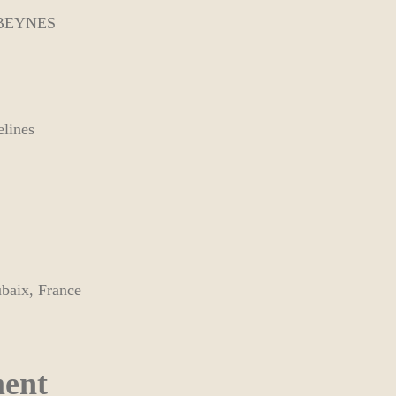
50 BEYNES
lines
ubaix, France
ment