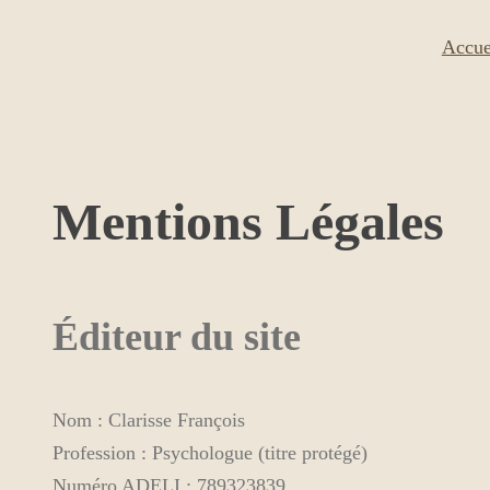
Skip
Accue
to
content
Mentions Légales
Éditeur du site
Nom : Clarisse François
Profession : Psychologue (titre protégé)
Numéro ADELI : 789323839